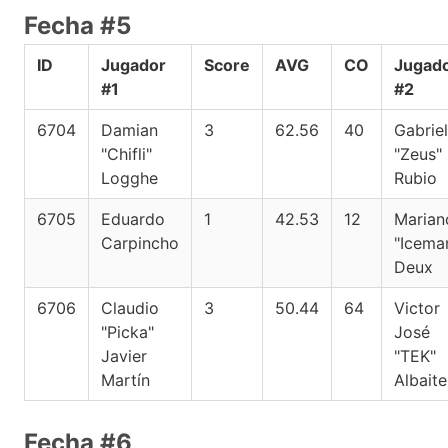
Fecha #5
ID
Jugador
Score
AVG
CO
Jugad
#1
#2
6704
Damian
3
62.56
40
Gabriel
"Chifli"
"Zeus"
Logghe
Rubio
6705
Eduardo
1
42.53
12
Marian
Carpincho
"Icema
Deux
6706
Claudio
3
50.44
64
Victor
"Picka"
José
Javier
"TEK"
Martín
Albaite
Fecha #6