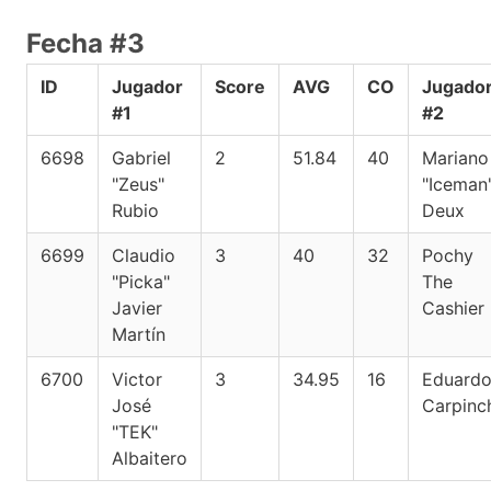
Fecha #3
ID
Jugador
Score
AVG
CO
Jugado
#1
#2
6698
Gabriel
2
51.84
40
Mariano
"Zeus"
"Iceman
Rubio
Deux
6699
Claudio
3
40
32
Pochy
"Picka"
The
Javier
Cashier
Martín
6700
Victor
3
34.95
16
Eduard
José
Carpinc
"TEK"
Albaitero