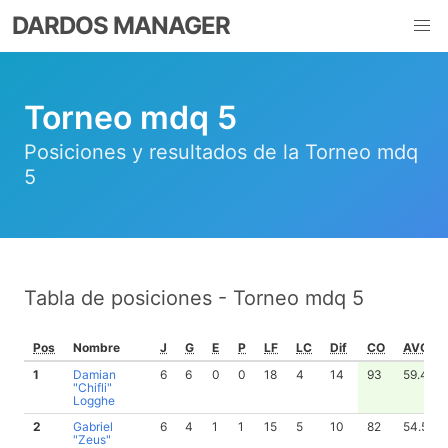
DARDOS MANAGER
Torneo mdq 5
Posiciones y resultados de la Torneo mdq
5
Tabla de posiciones - Torneo mdq 5
Pos
Nombre
J
G
E
P
LF
LC
Dif
CO
AVG
1
Damian
6
6
0
0
18
4
14
93
59.44
"Chifli"
Logghe
2
Gabriel
6
4
1
1
15
5
10
82
54.50
"Zeus"