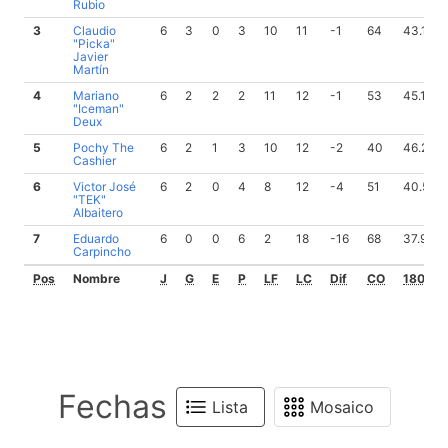
Rubio
3
Claudio
6
3
0
3
10
11
-1
64
43.13
"Picka"
Javier
Martín
4
Mariano
6
2
2
2
11
12
-1
53
45.10
"Iceman"
Deux
5
Pochy The
6
2
1
3
10
12
-2
40
46.27
Cashier
6
Victor José
6
2
0
4
8
12
-4
51
40.50
"TEK"
Albaitero
7
Eduardo
6
0
0
6
2
18
-16
68
37.99
Carpincho
Pos
Nombre
J
G
E
P
LF
LC
Dif
CO
180
Fechas
Lista
Mosaico