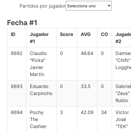
Partidos por jugador
Fecha #1
ID
Jugador
Score
AVG
CO
Jugad
#1
#2
6692
Claudio
0
46.64
0
Damia
"Picka"
"Chifli"
Javier
Loggh
Martín
6693
Eduardo
0
33.5
0
Gabrie
Carpincho
"Zeus"
Rubio
6694
Pochy
3
42.09
34
Victor
The
José
Cashier
"TEK"