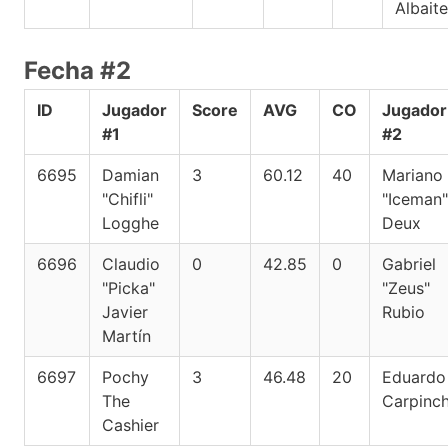
Albait
Fecha #2
ID
Jugador
Score
AVG
CO
Jugador
#1
#2
6695
Damian
3
60.12
40
Mariano
"Chifli"
"Iceman"
Logghe
Deux
6696
Claudio
0
42.85
0
Gabriel
"Picka"
"Zeus"
Javier
Rubio
Martín
6697
Pochy
3
46.48
20
Eduardo
The
Carpinc
Cashier