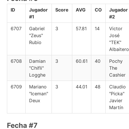
ID
Jugador
Score
AVG
CO
Jugador
#1
#2
6707
Gabriel
3
57.81
14
Victor
"Zeus"
José
Rubio
"TEK"
Albaitero
6708
Damian
3
60.61
40
Pochy
"Chifli"
The
Logghe
Cashier
6709
Mariano
3
44.01
48
Claudio
"Iceman"
"Picka"
Deux
Javier
Martín
Fecha #7