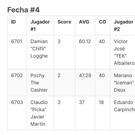
Fecha #4
ID
Jugador
Score
AVG
CO
Jugador
#1
#2
6701
Damian
3
60.12
40
Victor
"Chifli"
José
Logghe
"TEK"
Albaitero
6702
Pochy
2
47.29
40
Mariano
The
"Iceman"
Cashier
Deux
6703
Claudio
3
37
18
Eduardo
"Picka"
Carpinch
Javier
Martín