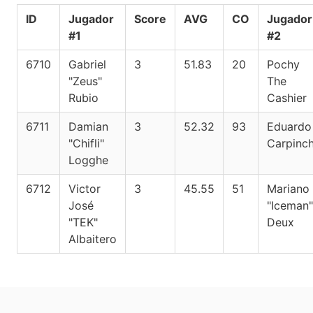
ID
Jugador
Score
AVG
CO
Jugador
#1
#2
6710
Gabriel
3
51.83
20
Pochy
"Zeus"
The
Rubio
Cashier
6711
Damian
3
52.32
93
Eduardo
"Chifli"
Carpinc
Logghe
6712
Victor
3
45.55
51
Mariano
José
"Iceman"
"TEK"
Deux
Albaitero